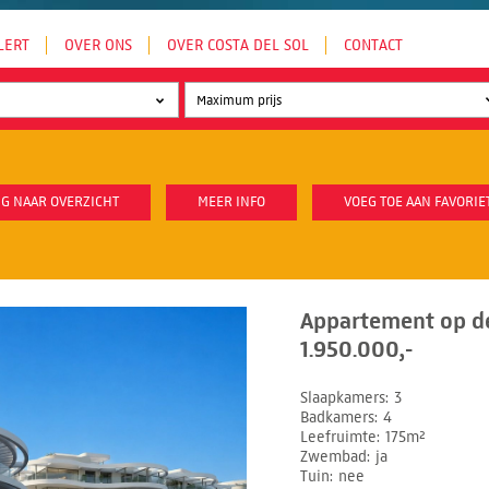
LERT
OVER ONS
OVER COSTA DEL SOL
CONTACT
G NAAR OVERZICHT
MEER INFO
VOEG TOE AAN FAVORIE
Appartement op de
1.950.000,-
Slaapkamers
3
Badkamers
4
Leefruimte
175m²
Zwembad
ja
Tuin
nee