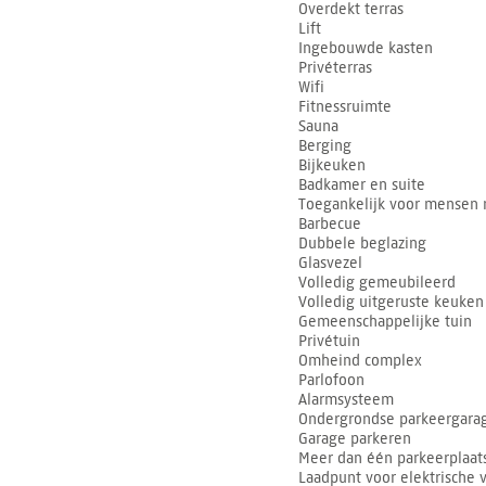
Overdekt terras
Lift
Ingebouwde kasten
Privéterras
Wifi
Fitnessruimte
Sauna
Berging
Bijkeuken
Badkamer en suite
Toegankelijk voor mensen 
Barbecue
Dubbele beglazing
Glasvezel
Volledig gemeubileerd
Volledig uitgeruste keuken
Gemeenschappelijke tuin
Privétuin
Omheind complex
Parlofoon
Alarmsysteem
Ondergrondse parkeergara
Garage parkeren
Meer dan één parkeerplaat
Laadpunt voor elektrische 