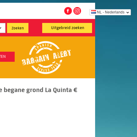
NL - Nederlands
Uitgebreid zoeken
TEN
 begane grond La Quinta €