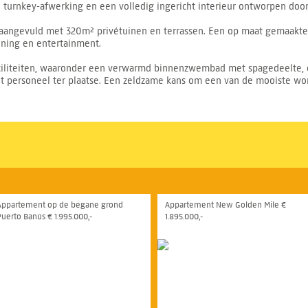
n turnkey-afwerking en een volledig ingericht interieur ontworpen do
 aangevuld met 320m² privétuinen en terrassen. Een op maat gemaakte
nning en entertainment.
ciliteiten, waaronder een verwarmd binnenzwembad met spagedeelte, e
 personeel ter plaatse. Een zeldzame kans om een van de mooiste wo
Appartement op de begane grond
Appartement New Golden Mile €
Puerto Banús € 1.995.000,-
1.895.000,-