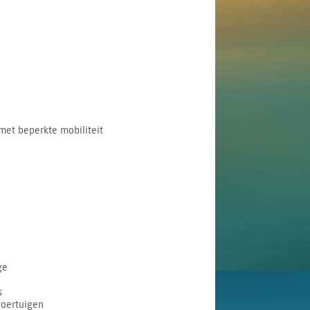
met beperkte mobiliteit
ge
s
voertuigen