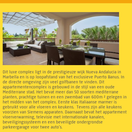
Dit luxe complex ligt in de prestigieuze wijk Nueva Andalucia in
Marbella en is op loopafstand van het exclusieve Puerto Banus. In
de directe omgeving zijn veel golfbanen te vinden. Dit
appartementencomplex is gebouwd in de stijl van een oude
Mediterrane stad. Het bevat meer dan 50 soorten mediterrane
planten, prachtige tuinen en een zwembad van 600m ² gelegen in
het midden van het complex. Eerste klas Italiaanse marmer is
gebruikt voor alle vloeren en keukens. Tevens zijn alle keukens
voorzien van Siemens apparaten. Daarnaast bevat het appartement
vloerverwarming, televisie met internationale kanalen,
beveiligingssysteem en een beveiligde ondergrondse
parkeergarage voor twee auto’s.