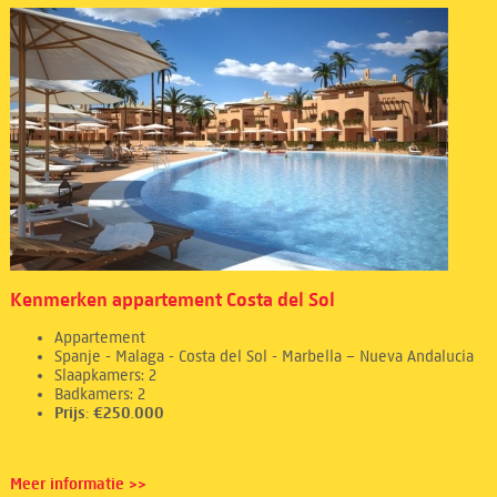
Kenmerken appartement Costa del Sol
Appartement
Spanje - Malaga - Costa del Sol - Marbella – Nueva Andalucia
Slaapkamers: 2
Badkamers: 2
Prijs: €250.000
Meer informatie >>