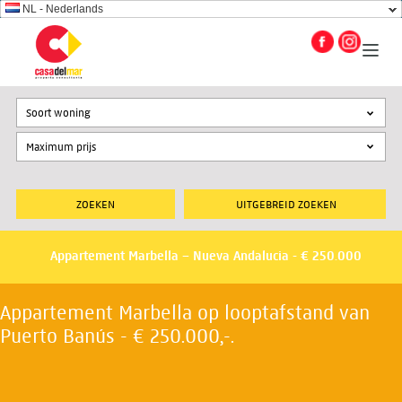
NL - Nederlands
Soort woning
UITGEBREID ZOEKEN
Appartement Marbella – Nueva Andalucia - € 250.000
Appartement Marbella op looptafstand van
Puerto Banús - € 250.000,-.