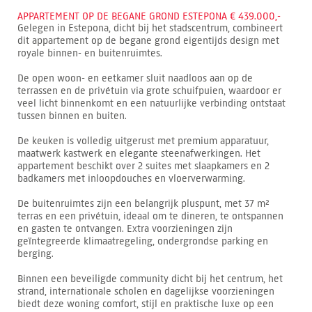
APPARTEMENT OP DE BEGANE GROND ESTEPONA € 439.000,-
Gelegen in Estepona, dicht bij het stadscentrum, combineert
dit appartement op de begane grond eigentijds design met
royale binnen- en buitenruimtes.
De open woon- en eetkamer sluit naadloos aan op de
terrassen en de privétuin via grote schuifpuien, waardoor er
veel licht binnenkomt en een natuurlijke verbinding ontstaat
tussen binnen en buiten.
De keuken is volledig uitgerust met premium apparatuur,
maatwerk kastwerk en elegante steenafwerkingen. Het
appartement beschikt over 2 suites met slaapkamers en 2
badkamers met inloopdouches en vloerverwarming.
De buitenruimtes zijn een belangrijk pluspunt, met 37 m²
terras en een privétuin, ideaal om te dineren, te ontspannen
en gasten te ontvangen. Extra voorzieningen zijn
geïntegreerde klimaatregeling, ondergrondse parking en
berging.
Binnen een beveiligde community dicht bij het centrum, het
strand, internationale scholen en dagelijkse voorzieningen
biedt deze woning comfort, stijl en praktische luxe op een