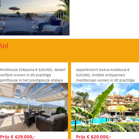
Sol
Penthouse Estepona € 629.000,- Beleef
Appartement Nueva Andalucía €
verfijnd wonen in dit prachtige
620.000,- Ontdek ontspannen
penthouse in het prestigieuze Atalaya
mediterraan wonen in dit prachtige
Golf Club in Estepona
appartement met drie slaapkamers e
twee badkamers in het prestigieuze
Aloha Hill Club, in het hart van Nueva
Andalucia
Prijs € 629.000,-
Prijs € 620.000,-