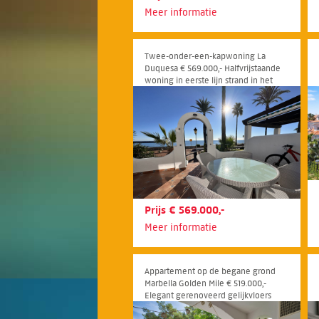
Meer informatie
Twee-onder-een-kapwoning La
Duquesa € 569.000,- Halfvrijstaande
woning in eerste lijn strand in het
gewilde Los Flamencos, naast La
Duquesa in Manilva
Prijs € 569.000,-
Meer informatie
Appartement op de begane grond
Marbella Golden Mile € 519.000,-
Elegant gerenoveerd gelijkvloers
appartement in de exclusieve