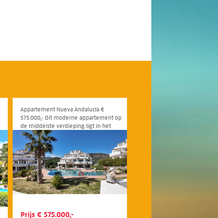
Appartement Nueva Andalucía €
575.000,- Dit moderne appartement op
de middelste verdieping ligt in het
n
gewilde Be Aloha-resort in Nueva
Andalucía, Marbella.
24
25
26
27
28
29
30
31
32
33
34
Prijs € 575.000,-