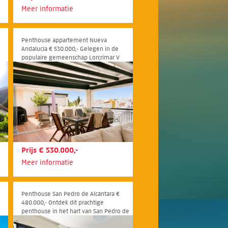
Meer informatie
Penthouse appartement Nueva
Andalucía € 530.000,- Gelegen in de
populaire gemeenschap Lorcrimar V
combineert dit prachtig gerenoveerde
ng
appartement op de bovenste
verdieping lichte en uitnodigende
interieurs met een ruim terras dat het
hele jaar door gebruikt kan worden
Prijs € 530.000,-
Meer informatie
Penthouse San Pedro de Alcántara €
480.000,- Ontdek dit prachtige
penthouse in het hart van San Pedro de
en
Alcántara, een centraal gelegen woning