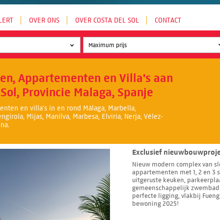
LERT
OVER ONS
OVER COSTA DEL SOL
CONTACT
en, Appartementen en Villa's aan
 Sol, Provincie Malaga, Spanje
nten en villa's in en rond Málaga, Marbella,
girola, Mijas, Manilva, Marbesa, Elviria, Nerja, Vélez-
na.
Exclusief nieuwbouwproje
Nieuw modern complex van sl
appartementen met 1, 2 en 3 s
uitgeruste keuken, parkeerpla
gemeenschappelijk zwembad e
perfecte ligging, vlakbij Fueng
bewoning 2025!