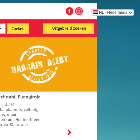
NL - Nederlands
Uitgebreid zoeken
ct nabij Fuengirola
echts 74
laapkamers, volledig
ats, mooi
n tuin. Het heeft een
irola. Klaar voor