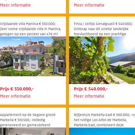
Meer informatie
Meer informatie
Vrijstaande villa Manilva € 550.000,-
Finca / cortijo Genalguacil € 540.000,-
Zeer ruime vrijstaande villa in Manilva,
Ontsnap naar dit unieke landelijke
gelegen op een perceel van 476 m²
toevluchtsoord op een prachtige
met 300 m² bebouwd en uitstekend
berghelling, met volledige privacy en
verhuurpotentieel.
een schitterende natuurlijke omgevi
Prijs € 550.000,-
Prijs € 540.000,-
Meer informatie
Meer informatie
Appartement op de begane grond
Rijtjeshuis Marbella East € 500.000,- In
Marbella € 510.500,- Volledig
het rustige Los Altos de Marbella,
gerenoveerd en gemeubileerd
Marbella East, combineert deze
appartement op de begane grond in
stijlvolle townhouse comfort, ruimte 