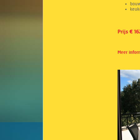
bouw
keuk
Prijs € 16
Meer infor