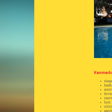
Kenmerke
slaa
badk
woni
terr
zwem
tuin
uitzi
aanzi