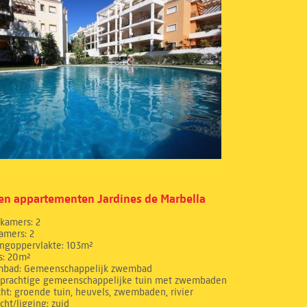
n appartementen Jardines de Marbella
pkamers: 2
amers: 2
ngoppervlakte: 103m²
as: 20m²
bad: Gemeenschappelijk zwembad
: prachtige gemeenschappelijke tuin met zwembaden
cht: groende tuin, heuvels, zwembaden, rivier
cht/ligging: zuid