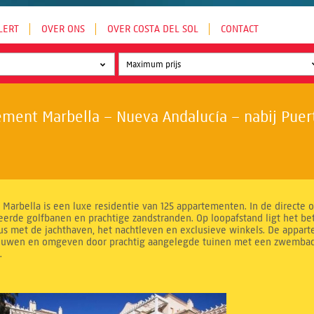
LERT
OVER ONS
OVER COSTA DEL SOL
CONTACT
ment Marbella – Nueva Andalucía – nabij Puer
 Marbella is een luxe residentie van 125 appartementen. In de directe
rde golfbanen en prachtige zandstranden. Op loopafstand ligt het b
us met de jachthaven, het nachtleven en exclusieve winkels. De appart
uwen en omgeven door prachtig aangelegde tuinen met een zwemba
.