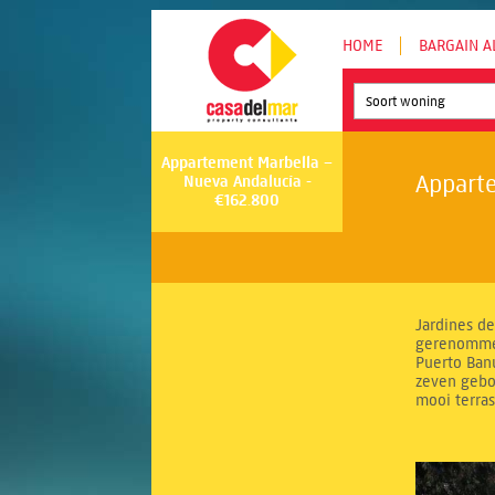
HOME
BARGAIN A
Soort woning
Appartement Marbella –
Apparte
Nueva Andalucía -
€162.800
Jardines de
gerenommee
Puerto Ban
zeven gebo
mooi terras