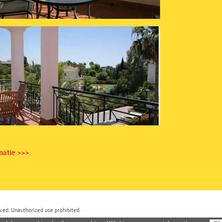
matie >>>
ved. Unauthorized use prohibited.