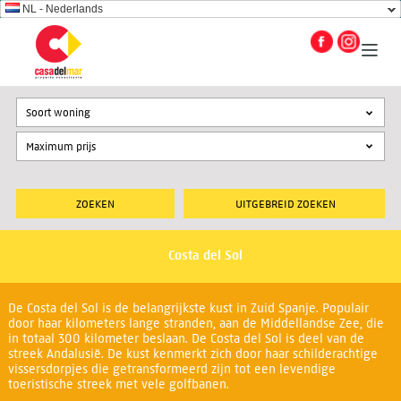
NL - Nederlands
Soort woning
UITGEBREID ZOEKEN
Costa del Sol
De Costa del Sol is de belangrijkste kust in Zuid Spanje. Populair
door haar kilometers lange stranden, aan de Middellandse Zee, die
in totaal 300 kilometer beslaan. De Costa del Sol is deel van de
streek Andalusië. De kust kenmerkt zich door haar schilderachtige
vissersdorpjes die getransformeerd zijn tot een levendige
toeristische streek met vele golfbanen.