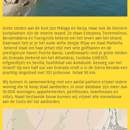
Grote steden aan de kust zijn Málaga en Nerja, maar ook de kleinere
kustplaatsen zijn de moeite waard. Zo staan Estepona, Torremolinos,
Benalmádena en Fuengirola bekend om het leven aan het strand.
Daarnaast heb je je het oude witte dorpje Mijas en staat Marbella
bekend staat om haar jetset stijl met vele golfbanen en de
prestigieuze haven Puerto Banús. Landinwaarts vind je grote steden
als Granada (bekend om het Alhambra), Cordoba (UNESCO
erfgoedlijst) en Sevilla, hoofdstad van Andalusië. Genoeg van het
strand? Op een half uur van Granada vindt u in de Sierra Nevada een
prachtig skigebied met 103 pistesvan totaal 95 km.
Wij kunnen in samenwerking met een aantal partners vrijwel iedere
woning die te koop staat aanbieden. In onze database zijn meer dan
10.000 woningen; appartementen, penthouses, townhouses en
villa's. Naast bestaande bouw kunnen wij vrijwel alle nieuwbouw
aan de Costa del Sol aanbieden.