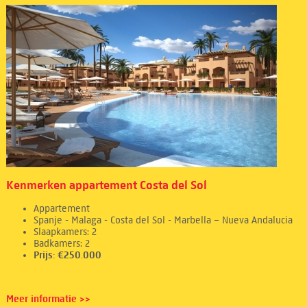
Kenmerken appartement Costa del Sol
Appartement
Spanje - Malaga - Costa del Sol - Marbella – Nueva Andalucia
Slaapkamers: 2
Badkamers: 2
Prijs: €250.000
Meer informatie >>