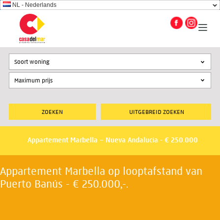
NL - Nederlands
Soort woning
UITGEBREID ZOEKEN
Appartement Marbella – Nueva Andalucia - € 250.000
Appartement Marbella op looptafstand van
Puerto Banús - € 250.000,-.