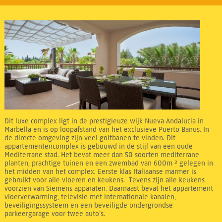
Dit luxe complex ligt in de prestigieuze wijk Nueva Andalucia in
Marbella en is op loopafstand van het exclusieve Puerto Banus. In
de directe omgeving zijn veel golfbanen te vinden. Dit
appartementencomplex is gebouwd in de stijl van een oude
Mediterrane stad. Het bevat meer dan 50 soorten mediterrane
planten, prachtige tuinen en een zwembad van 600m ² gelegen in
het midden van het complex. Eerste klas Italiaanse marmer is
gebruikt voor alle vloeren en keukens. Tevens zijn alle keukens
voorzien van Siemens apparaten. Daarnaast bevat het appartement
vloerverwarming, televisie met internationale kanalen,
beveiligingssysteem en een beveiligde ondergrondse
parkeergarage voor twee auto’s.