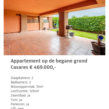
Appartement op de begane grond
Casares € 469.000,-
Slaapkamers
2
Badkamers
2
Woonoppervlak
31m²
Leefruimte
120m²
Zwembad
ja
Tuin
ja
Parkeren
ja
Lift
nee