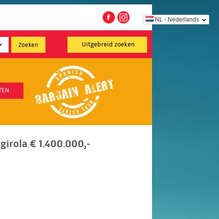
NL - Nederlands
Uitgebreid zoeken
TEN
irola € 1.400.000,-