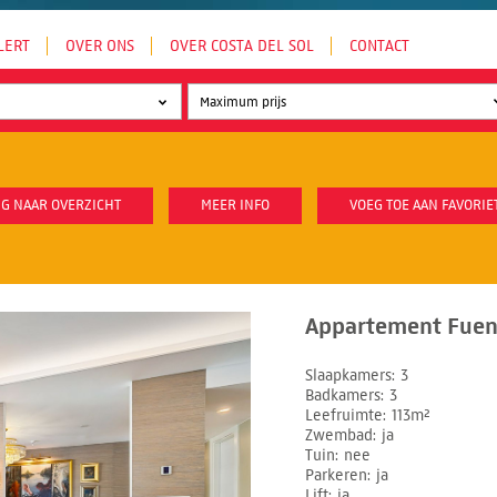
LERT
OVER ONS
OVER COSTA DEL SOL
CONTACT
G NAAR OVERZICHT
MEER INFO
VOEG TOE AAN FAVORIE
Appartement Fueng
Slaapkamers
3
Badkamers
3
Leefruimte
113m²
Zwembad
ja
Tuin
nee
Parkeren
ja
Lift
ja