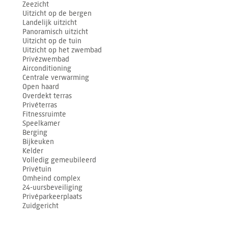
Zeezicht
Uitzicht op de bergen
Landelijk uitzicht
Panoramisch uitzicht
Uitzicht op de tuin
Uitzicht op het zwembad
Privézwembad
Airconditioning
Centrale verwarming
Open haard
Overdekt terras
Privéterras
Fitnessruimte
Speelkamer
Berging
Bijkeuken
Kelder
Volledig gemeubileerd
Privétuin
Omheind complex
24-uursbeveiliging
Privéparkeerplaats
Zuidgericht