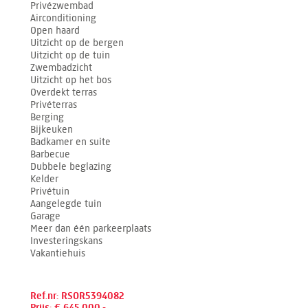
Privézwembad
Airconditioning
Open haard
Uitzicht op de bergen
Uitzicht op de tuin
Zwembadzicht
Uitzicht op het bos
Overdekt terras
Privéterras
Berging
Bijkeuken
Badkamer en suite
Barbecue
Dubbele beglazing
Kelder
Privétuin
Aangelegde tuin
Garage
Meer dan één parkeerplaats
Investeringskans
Vakantiehuis
Ref.nr: RSOR5394082
Prijs: € 645.000,-