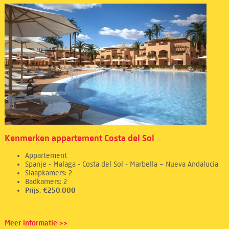
Kenmerken appartement Costa del Sol
Appartement
Spanje - Malaga - Costa del Sol - Marbella – Nueva Andalucia
Slaapkamers: 2
Badkamers: 2
Prijs: €250.000
Meer informatie >>