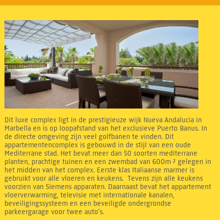
Dit luxe complex ligt in de prestigieuze wijk Nueva Andalucia in
Marbella en is op loopafstand van het exclusieve Puerto Banus. In
de directe omgeving zijn veel golfbanen te vinden. Dit
appartementencomplex is gebouwd in de stijl van een oude
Mediterrane stad. Het bevat meer dan 50 soorten mediterrane
planten, prachtige tuinen en een zwembad van 600m ² gelegen in
het midden van het complex. Eerste klas Italiaanse marmer is
gebruikt voor alle vloeren en keukens. Tevens zijn alle keukens
voorzien van Siemens apparaten. Daarnaast bevat het appartement
vloerverwarming, televisie met internationale kanalen,
beveiligingssysteem en een beveiligde ondergrondse
parkeergarage voor twee auto’s.