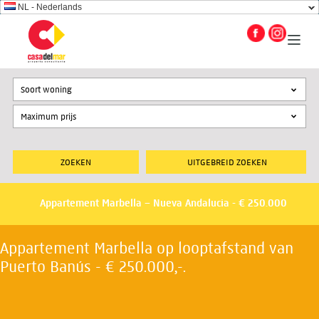
NL - Nederlands
Soort woning
UITGEBREID ZOEKEN
Appartement Marbella – Nueva Andalucia - € 250.000
Appartement Marbella op looptafstand van
Puerto Banús - € 250.000,-.