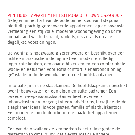
PENTHOUSE APPARTEMENT ESTEPONA OLD TOWN € 429.900,-
Gelegen in het hart van de oude binnenstad van Estepona
biedt dit prachtig gerenoveerde appartement op de bovenste
verdieping een stijlvolle, moderne woonomgeving op korte
loopafstand van het strand, winkels, restaurants en alle
dagelijkse voorzieningen.
De woning is hoogwaardig gerenoveerd en beschikt over een
lichte en praktische indeling met een moderne volledig
ingerichte keuken, een aparte bijkeuken en een comfortabele
woon- en eetkamer. Voor extra comfort is er airconditioning
geïnstalleerd in de woonkamer en de hoofdslaapkamer.
In totaal zijn er drie slaapkamers. De hoofdslaapkamer beschikt
over inbouwkasten en een eigen en-suite badkamer. Een
tweede tweepersoonsslaapkamer heeft eveneens
inbouwkasten en toegang tot een privéterras, terwijl de derde
slaapkamer ideaal is voor gasten, familie of als thuiskantoor.
Een moderne familiedoucheruimte maakt het appartement
compleet.
Een van de opvallendste kenmerken is het ruime gedeelde
dakterras van circa 70 m², dat slechts met drie andere