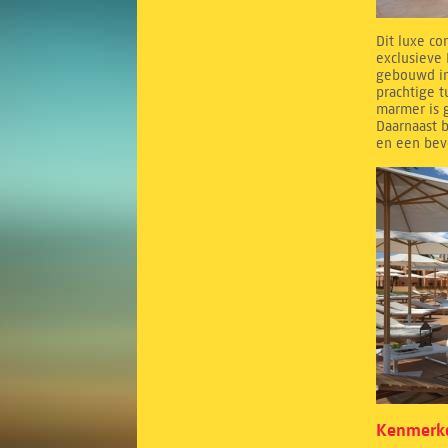
Dit luxe co
exclusieve 
gebouwd in
prachtige 
marmer is g
Daarnaast b
en een bev
Kenmerke