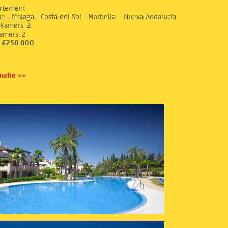
rtement
e - Malaga - Costa del Sol - Marbella – Nueva Andalucia
aapkamers: 2
dkamers: 2
s: €250.000
matie >>