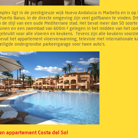
mplex ligt in de prestigieuze wijk Nueva Andalucia in Marbella en is op
Puerto Banus. In de directe omgeving zijn veel golfbanen te vinden. D
 de stijl van een oude Mediterrane stad. Het bevat meer dan 50 soorte
tuinen en een zwembad van 600m ² gelegen in het midden van het compl
ebruikt voor alle vloeren en keukens. Tevens zijn alle keukens voorzi
evat het appartement vloerverwarming, televisie met internationale k
eiligde ondergrondse parkeergarage voor twee auto’s.
n appartement Costa del Sol