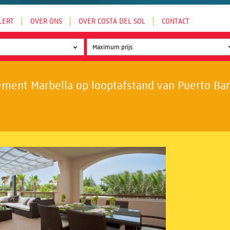
LERT
OVER ONS
OVER COSTA DEL SOL
CONTACT
ment Marbella op looptafstand van Puerto Banú