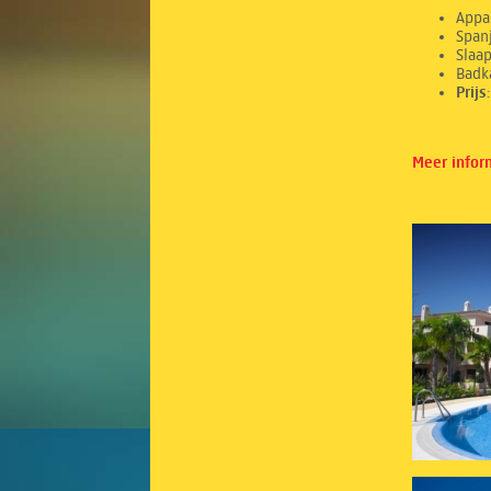
Appa
Spanj
Sl
Ba
Prij
Meer infor