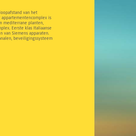
 loopafstand van het
it appartementencomplex is
n mediterrane planten,
ex. Eerste klas Italiaanse
en van Siemens apparaten.
analen, beveiligingssysteem