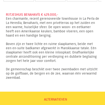
RIJTJESHUIS BENAHAVÍS € 429.000,-
Een charmante, recent gerenoveerde townhouse in La Perla de
La Heredia, Benahavís, met een privéterras op het zuiden en
een warme, huiselijke sfeer. De open woon- en eetkamer
heeft een Amerikaanse keuken, bamboe vloeren, een open
haard en een handige berging.
Boven zijn er twee lichte en ruime slaapkamers, beide met
een en-suite badkamer afgewerkt in Marokkaanse tatale. Eén
slaapkamer heeft ook een kleine inloopkast. Onafhankelijke
centrale airconditioning per verdieping en dubbele beglazing
zorgen het hele jaar voor comfort.
De gemeenschap beschikt over twee zwembaden met uitzicht
op de golfbaan, de bergen en de zee, waarvan één verwarmd
zwembad.
ALTERNATIEVEN