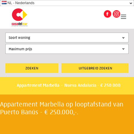
NL - Nederlands
Soort woning
UITGEBREID ZOEKEN
Appartement Marbella – Nueva Andalucia - € 250.000
Appartement Marbella op looptafstand van
Puerto Banús - € 250.000,-.