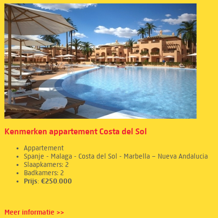
Kenmerken appartement Costa del Sol
Appartement
Spanje - Malaga - Costa del Sol - Marbella – Nueva Andalucia
Slaapkamers: 2
Badkamers: 2
Prijs: €250.000
Meer informatie >>