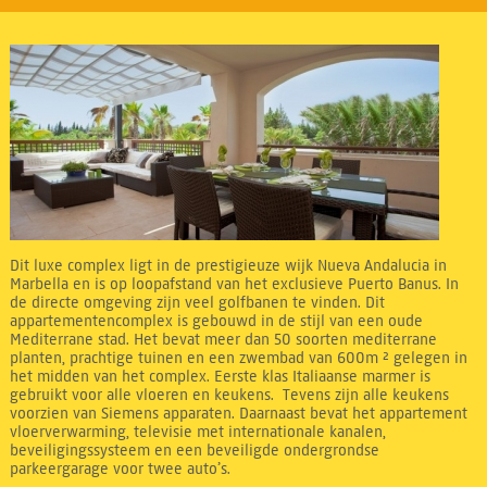
Dit luxe complex ligt in de prestigieuze wijk Nueva Andalucia in
Marbella en is op loopafstand van het exclusieve Puerto Banus. In
de directe omgeving zijn veel golfbanen te vinden. Dit
appartementencomplex is gebouwd in de stijl van een oude
Mediterrane stad. Het bevat meer dan 50 soorten mediterrane
planten, prachtige tuinen en een zwembad van 600m ² gelegen in
het midden van het complex. Eerste klas Italiaanse marmer is
gebruikt voor alle vloeren en keukens. Tevens zijn alle keukens
voorzien van Siemens apparaten. Daarnaast bevat het appartement
vloerverwarming, televisie met internationale kanalen,
beveiligingssysteem en een beveiligde ondergrondse
parkeergarage voor twee auto’s.