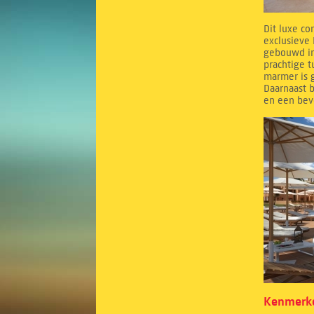
Dit luxe co
exclusieve 
gebouwd in
prachtige 
marmer is g
Daarnaast b
en een bev
Kenmerke