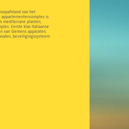
 loopafstand van het
it appartementencomplex is
n mediterrane planten,
ex. Eerste klas Italiaanse
en van Siemens apparaten.
analen, beveiligingssysteem