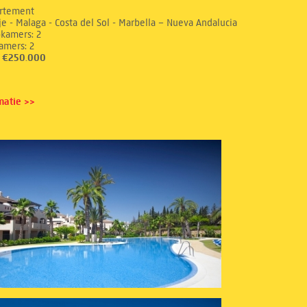
rtement
e - Malaga - Costa del Sol - Marbella – Nueva Andalucia
aapkamers: 2
dkamers: 2
s: €250.000
matie >>