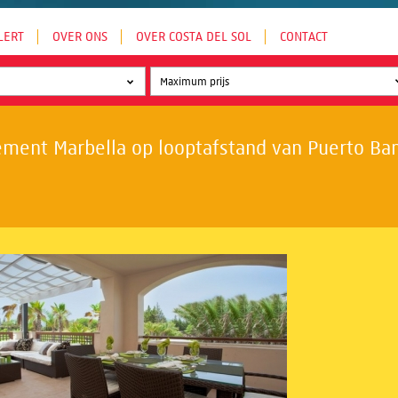
LERT
OVER ONS
OVER COSTA DEL SOL
CONTACT
ment Marbella op looptafstand van Puerto Banú