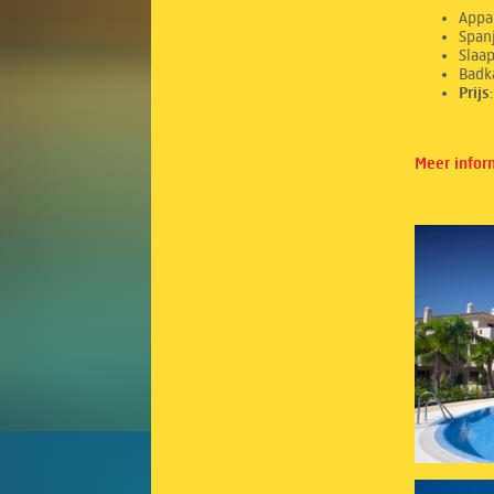
Appa
Spanj
Sl
Ba
Prij
Meer infor