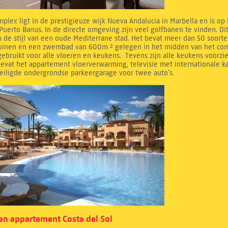
mplex ligt in de prestigieuze wijk Nueva Andalucia in Marbella en is op
Puerto Banus. In de directe omgeving zijn veel golfbanen te vinden. D
 de stijl van een oude Mediterrane stad. Het bevat meer dan 50 soorte
tuinen en een zwembad van 600m ² gelegen in het midden van het compl
ebruikt voor alle vloeren en keukens. Tevens zijn alle keukens voorzi
evat het appartement vloerverwarming, televisie met internationale k
eiligde ondergrondse parkeergarage voor twee auto’s.
n appartement Costa del Sol