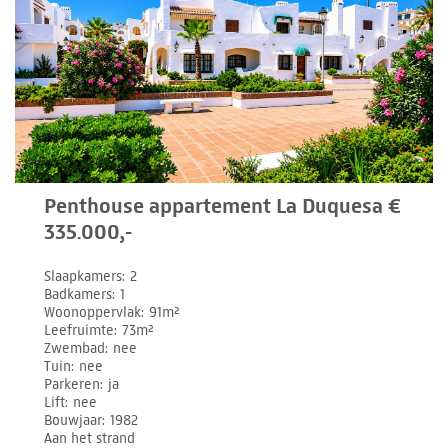
Penthouse appartement La Duquesa €
335.000,-
Slaapkamers
2
Badkamers
1
Woonoppervlak
91m²
Leefruimte
73m²
Zwembad
nee
Tuin
nee
Parkeren
ja
Lift
nee
Bouwjaar
1982
Aan het strand