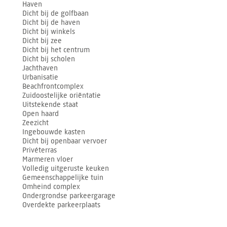
Haven
Dicht bij de golfbaan
Dicht bij de haven
Dicht bij winkels
Dicht bij zee
Dicht bij het centrum
Dicht bij scholen
Jachthaven
Urbanisatie
Beachfrontcomplex
Zuidoostelijke oriëntatie
Uitstekende staat
Open haard
Zeezicht
Ingebouwde kasten
Dicht bij openbaar vervoer
Privéterras
Marmeren vloer
Volledig uitgeruste keuken
Gemeenschappelijke tuin
Omheind complex
Ondergrondse parkeergarage
Overdekte parkeerplaats