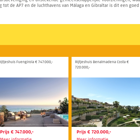
g tot de AP7 en de luchthavens van Málaga en Gibraltar is dit een goed
Rijtjeshuis Fuengirola € 747.000,-
Rijtjeshuis Benalmadena Costa €
720.000,-
Prijs € 747.000,-
Prijs € 720.000,-
Meer informatie
Meer informatie