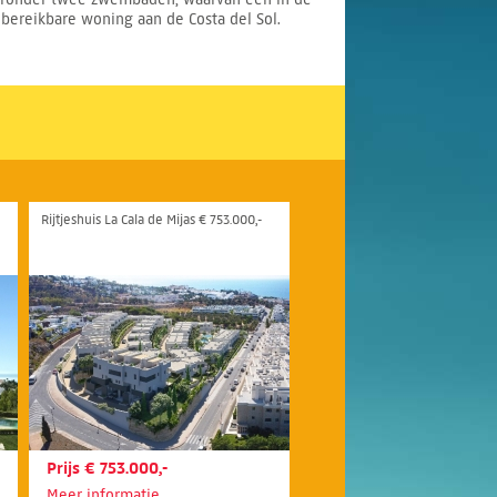
 bereikbare woning aan de Costa del Sol.
Rijtjeshuis La Cala de Mijas € 753.000,-
Prijs € 753.000,-
Meer informatie