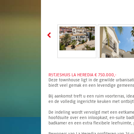
RIJTJESHUIS LA HEREDIA € 750.000,-
Deze townhouse ligt in de gewilde urbanisat
biedt veel gemak en een levendige gemeensch
Bij aankomst treft u een ruim voorterras, i
en de volledig ingerichte keuken met ontbijt
De indeling wordt vervolgd met een eetkamer
hoofdsuite over een inloopkast, en-suite bad
badkamer en een extra flexibele leefruimte, 
Bewoners van La Heredia profiteren van 24-