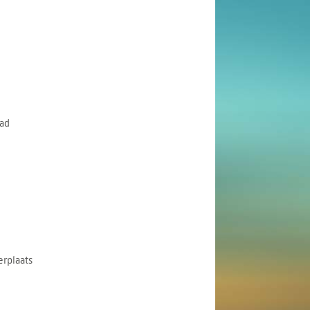
ad
rplaats