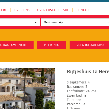
LERT
OVER ONS
OVER COSTA DEL SOL
CONTACT
G NAAR OVERZICHT
MEER INFO
VOEG TOE AAN FAVORIE
Rijtjeshuis La Her
Slaapkamers
4
Badkamers
3
Leefruimte
246m²
Zwembad
ja
Tuin
nee
Parkeren
ja
Lift
nee