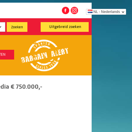
NL - Nederlands
Uitgebreid zoeken
TEN
edia € 750.000,-