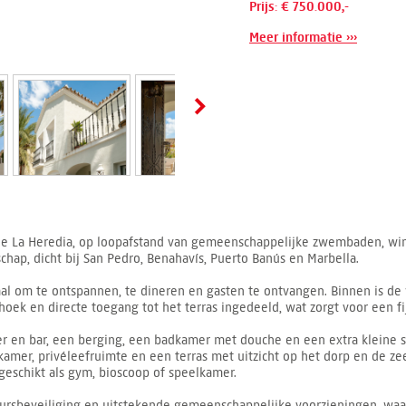
Prijs: € 750.000,-
Meer informatie ›››
ie La Heredia, op loopafstand van gemeenschappelijke zwembaden, winke
ap, dicht bij San Pedro, Benahavís, Puerto Banús en Marbella.
deaal om te ontspannen, te dineren en gasten te ontvangen. Binnen is
hoek en directe toegang tot het terras ingedeeld, wat zorgt voor een f
 en bar, een berging, een badkamer met douche en een extra kleine s
kamer, privéleefruimte en een terras met uitzicht op het dorp en de z
geschikt als gym, bioscoop of speelkamer.
uursbeveiliging en uitstekende gemeenschappelijke voorzieningen, w