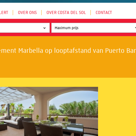
LERT
OVER ONS
OVER COSTA DEL SOL
CONTACT
ment Marbella op looptafstand van Puerto Banú