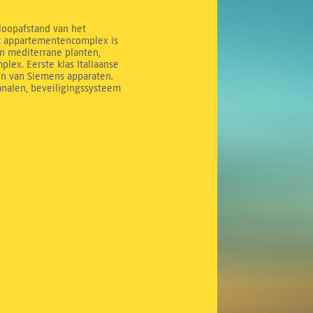
 loopafstand van het
it appartementencomplex is
n mediterrane planten,
ex. Eerste klas Italiaanse
en van Siemens apparaten.
analen, beveiligingssysteem