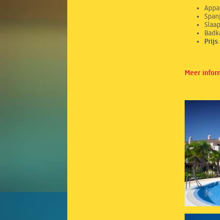
Appa
Spanj
Sl
Ba
Prij
Meer infor