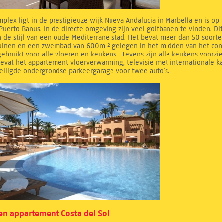
mplex ligt in de prestigieuze wijk Nueva Andalucia in Marbella en is op
Puerto Banus. In de directe omgeving zijn veel golfbanen te vinden. D
 de stijl van een oude Mediterrane stad. Het bevat meer dan 50 soorte
tuinen en een zwembad van 600m ² gelegen in het midden van het compl
ebruikt voor alle vloeren en keukens. Tevens zijn alle keukens voorzi
evat het appartement vloerverwarming, televisie met internationale k
eiligde ondergrondse parkeergarage voor twee auto’s.
n appartement Costa del Sol