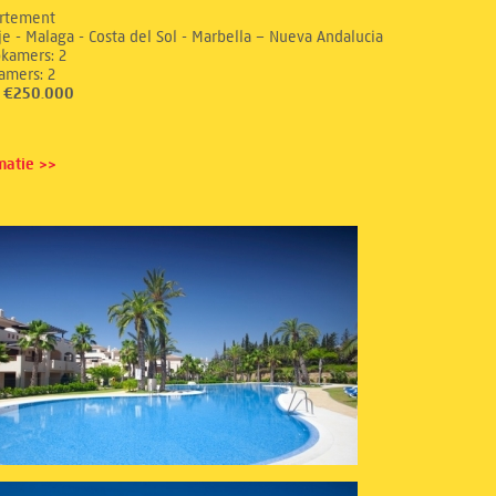
rtement
e - Malaga - Costa del Sol - Marbella – Nueva Andalucia
aapkamers: 2
dkamers: 2
s: €250.000
matie >>