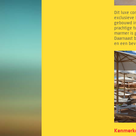
Dit luxe co
exclusieve 
gebouwd in
prachtige 
marmer is g
Daarnaast b
en een bev
Kenmerke