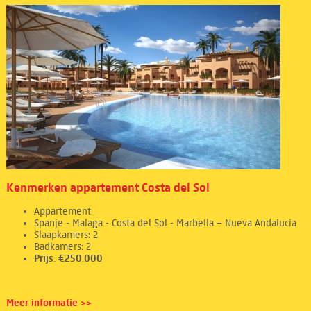
Kenmerken appartement Costa del Sol
Appartement
Spanje - Malaga - Costa del Sol - Marbella – Nueva Andalucia
Slaapkamers: 2
Badkamers: 2
Prijs: €250.000
Meer informatie >>