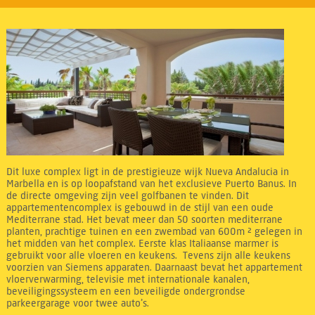
Dit luxe complex ligt in de prestigieuze wijk Nueva Andalucia in
Marbella en is op loopafstand van het exclusieve Puerto Banus. In
de directe omgeving zijn veel golfbanen te vinden. Dit
appartementencomplex is gebouwd in de stijl van een oude
Mediterrane stad. Het bevat meer dan 50 soorten mediterrane
planten, prachtige tuinen en een zwembad van 600m ² gelegen in
het midden van het complex. Eerste klas Italiaanse marmer is
gebruikt voor alle vloeren en keukens. Tevens zijn alle keukens
voorzien van Siemens apparaten. Daarnaast bevat het appartement
vloerverwarming, televisie met internationale kanalen,
beveiligingssysteem en een beveiligde ondergrondse
parkeergarage voor twee auto’s.