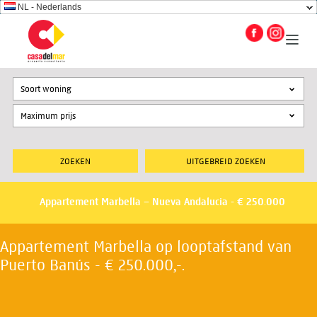
NL - Nederlands
Soort woning
UITGEBREID ZOEKEN
Appartement Marbella – Nueva Andalucia - € 250.000
Appartement Marbella op looptafstand van
Puerto Banús - € 250.000,-.