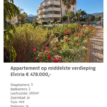
Appartement op middelste verdieping
Elviria € 478.000,-
Slaapkamers
3
Badkamers
2
Leefruimte
205m²
Zwembad
ja
Tuin
nee
Parkeren
ja