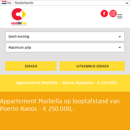
NL - Nederlands
Soort woning
UITGEBREID ZOEKEN
Appartement Marbella – Nueva Andalucia - € 250.000
Appartement Marbella op looptafstand van
Puerto Banús - € 250.000,-.