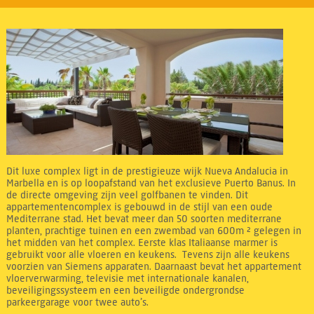
Dit luxe complex ligt in de prestigieuze wijk Nueva Andalucia in
Marbella en is op loopafstand van het exclusieve Puerto Banus. In
de directe omgeving zijn veel golfbanen te vinden. Dit
appartementencomplex is gebouwd in de stijl van een oude
Mediterrane stad. Het bevat meer dan 50 soorten mediterrane
planten, prachtige tuinen en een zwembad van 600m ² gelegen in
het midden van het complex. Eerste klas Italiaanse marmer is
gebruikt voor alle vloeren en keukens. Tevens zijn alle keukens
voorzien van Siemens apparaten. Daarnaast bevat het appartement
vloerverwarming, televisie met internationale kanalen,
beveiligingssysteem en een beveiligde ondergrondse
parkeergarage voor twee auto’s.