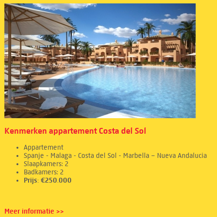
Kenmerken appartement Costa del Sol
Appartement
Spanje - Malaga - Costa del Sol - Marbella – Nueva Andalucia
Slaapkamers: 2
Badkamers: 2
Prijs: €250.000
Meer informatie >>