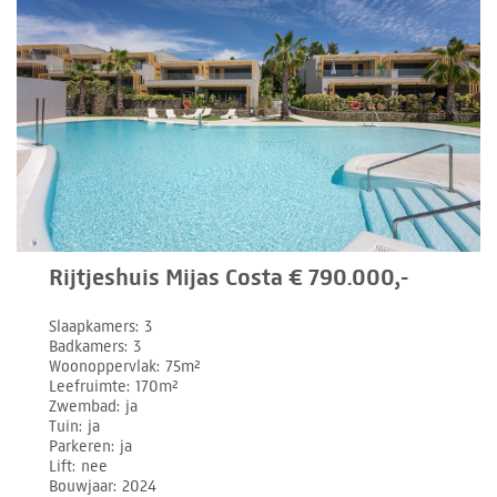
Rijtjeshuis Mijas Costa € 790.000,-
Slaapkamers
3
Badkamers
3
Woonoppervlak
75m²
Leefruimte
170m²
Zwembad
ja
Tuin
ja
Parkeren
ja
Lift
nee
Bouwjaar
2024