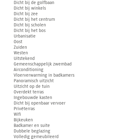
Dicht bij de golfbaan
Dicht bij winkels
Dicht bij zee
Dicht bij het centrum
Dicht bij scholen
Dicht bij het bos
Urbanisatie
Oost
Zuiden
Westen
Uitstekend
Gemeenschappelijk zwembad
Airconditioning
Vloerverwarming in badkamers
Panoramisch uitzicht
Uitzicht op de tuin
Overdekt terras
Ingebouwde kasten
Dicht bij openbaar vervoer
Privéterras
Wifi
Bijkeuken
Badkamer en suite
Dubbele beglazing
Volledig gemeubileerd