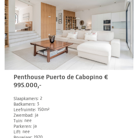
Penthouse Puerto de Cabopino €
995.000,-
Slaapkamers
2
Badkamers
3
Leefruimte
150m²
Zwembad
ja
Tuin
nee
Parkeren
ja
Lift
nee
Bouwjaar
1970