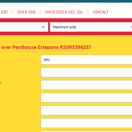
LERT
OVER ONS
OVER COSTA DEL SOL
CONTACT
o over Penthouse Estepona RSOR5396257
:
: