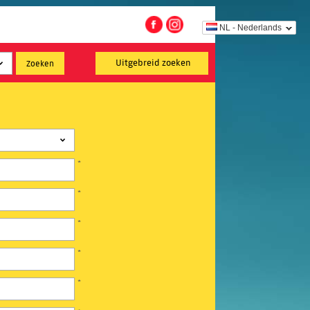
NL - Nederlands
Uitgebreid zoeken
*
*
*
*
*