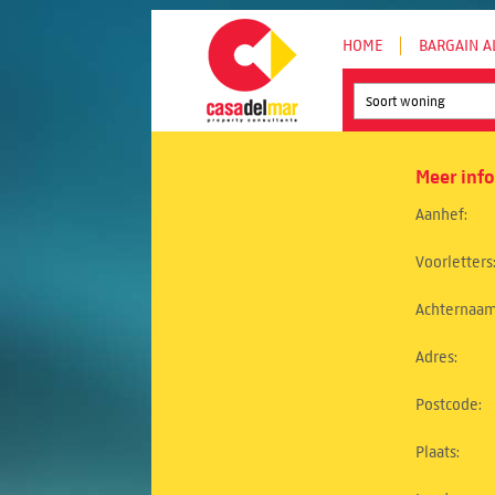
HOME
BARGAIN A
Soort woning
Meer inf
Aanhef:
Voorletters
Achternaam
Adres:
Postcode:
Plaats: