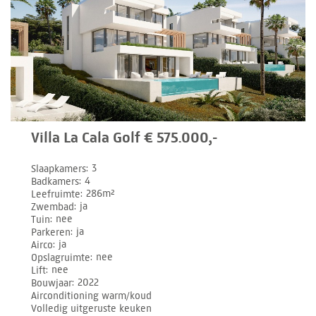
Villa La Cala Golf € 575.000,-
Slaapkamers
3
Badkamers
4
Leefruimte
286m²
Zwembad
ja
Tuin
nee
Parkeren
ja
Airco
ja
Opslagruimte
nee
Lift
nee
Bouwjaar
2022
Airconditioning warm/koud
Volledig uitgeruste keuken