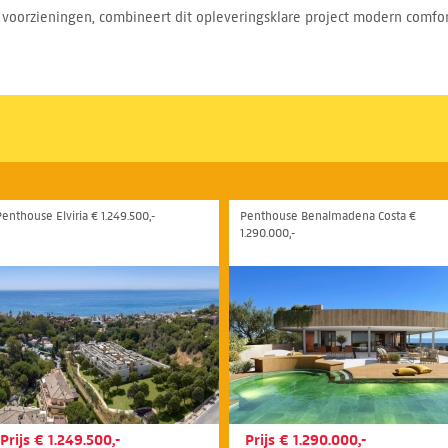
lle voorzieningen, combineert dit opleveringsklare project modern comf
Penthouse Elviria € 1.249.500,-
Penthouse Benalmadena Costa €
1.290.000,-
Prijs € 1.249.500,-
Prijs € 1.290.000,-