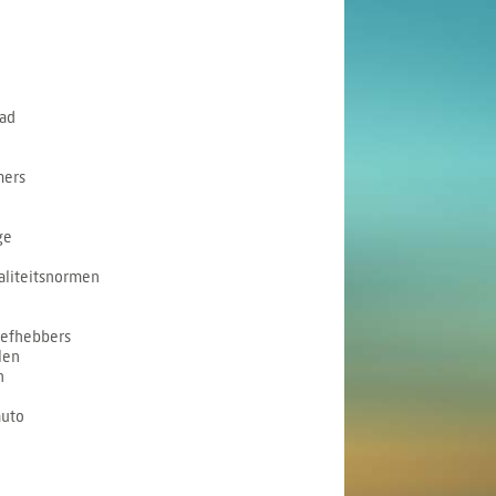
ad
mers
ge
liteitsnormen
iefhebbers
len
n
auto