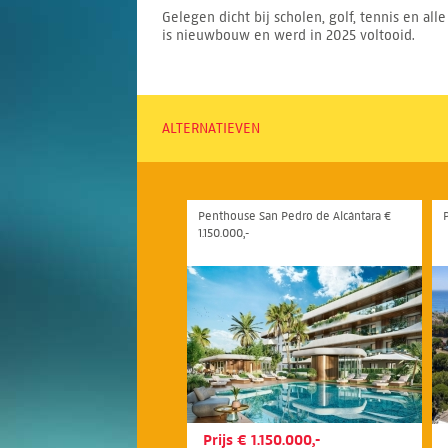
Gelegen dicht bij scholen, golf, tennis en a
is nieuwbouw en werd in 2025 voltooid.
ALTERNATIEVEN
Penthouse San Pedro de Alcántara €
1.150.000,-
Prijs € 1.150.000,-