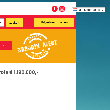
NL - Nederlands
Uitgebreid zoeken
TEN
ola € 1.190.000,-