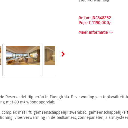
Vloerverwarming
Ref.nr: INC848232
Prijs: € 1.190.000,-
Meer informatie ›››
 Reserva del Higuerón in Fuengirola. Deze woning van topkwaliteit bie
eling met 89 m² woonoppervlak.
n complex met lift, gemeenschappelijk zwembad, gemeenschappelijke t
ditioning, vloerverwarming in de badkamers, zonnepanelen, alarmsyste