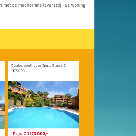
ort met de mediterrane levensstijl. De woning
Duplex penthouse Sierra Blanca €
1.175.000,-
Prijs € 1.175.000,-