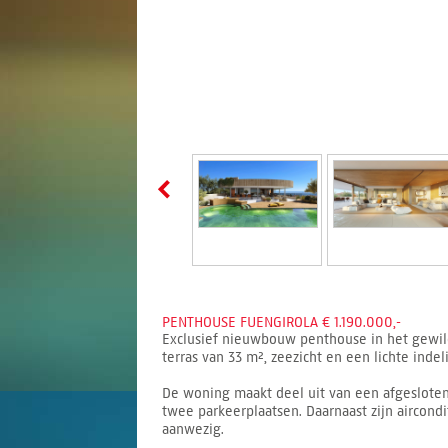
PENTHOUSE FUENGIROLA € 1.190.000,-
Exclusief nieuwbouw penthouse in het gewilde
terras van 33 m², zeezicht en een lichte ind
De woning maakt deel uit van een afgeslote
twee parkeerplaatsen. Daarnaast zijn aircon
aanwezig.