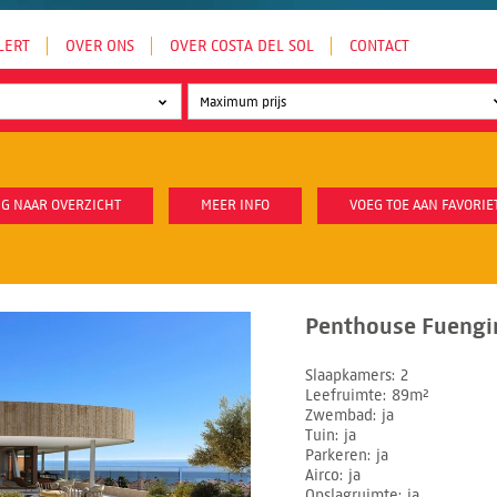
LERT
OVER ONS
OVER COSTA DEL SOL
CONTACT
G NAAR OVERZICHT
MEER INFO
VOEG TOE AAN FAVORIE
Penthouse Fuengir
Slaapkamers
2
Leefruimte
89m²
Zwembad
ja
Tuin
ja
Parkeren
ja
Airco
ja
Opslagruimte
ja