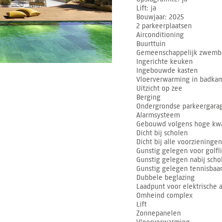
Lift
ja
Bouwjaar
2025
2 parkeerplaatsen
Airconditioning
Buurttuin
Gemeenschappelijk zwemb
Ingerichte keuken
Ingebouwde kasten
Vloerverwarming in badka
Uitzicht op zee
Berging
Ondergrondse parkeergara
Alarmsysteem
Gebouwd volgens hoge kwa
Dicht bij scholen
Dicht bij alle voorzieningen
Gunstig gelegen voor golfl
Gunstig gelegen nabij scho
Gunstig gelegen tennisbaa
Dubbele beglazing
Laadpunt voor elektrische 
Omheind complex
Lift
Zonnepanelen