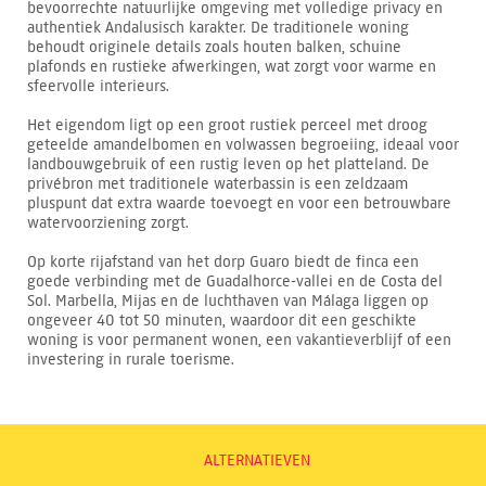
bevoorrechte natuurlijke omgeving met volledige privacy en
authentiek Andalusisch karakter. De traditionele woning
behoudt originele details zoals houten balken, schuine
plafonds en rustieke afwerkingen, wat zorgt voor warme en
sfeervolle interieurs.
Het eigendom ligt op een groot rustiek perceel met droog
geteelde amandelbomen en volwassen begroeiing, ideaal voor
landbouwgebruik of een rustig leven op het platteland. De
privébron met traditionele waterbassin is een zeldzaam
pluspunt dat extra waarde toevoegt en voor een betrouwbare
watervoorziening zorgt.
Op korte rijafstand van het dorp Guaro biedt de finca een
goede verbinding met de Guadalhorce-vallei en de Costa del
Sol. Marbella, Mijas en de luchthaven van Málaga liggen op
ongeveer 40 tot 50 minuten, waardoor dit een geschikte
woning is voor permanent wonen, een vakantieverblijf of een
investering in rurale toerisme.
ALTERNATIEVEN