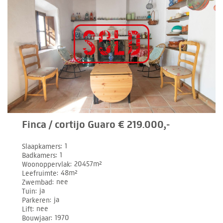
Finca / cortijo Guaro € 219.000,-
Slaapkamers
1
Badkamers
1
Woonoppervlak
20457m²
Leefruimte
48m²
Zwembad
nee
Tuin
ja
Parkeren
ja
Lift
nee
Bouwjaar
1970