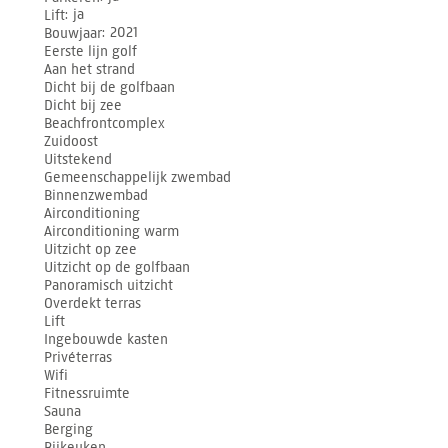
Lift
ja
Bouwjaar
2021
Eerste lijn golf
Aan het strand
Dicht bij de golfbaan
Dicht bij zee
Beachfrontcomplex
Zuidoost
Uitstekend
Gemeenschappelijk zwembad
Binnenzwembad
Airconditioning
Airconditioning warm
Uitzicht op zee
Uitzicht op de golfbaan
Panoramisch uitzicht
Overdekt terras
Lift
Ingebouwde kasten
Privéterras
Wifi
Fitnessruimte
Sauna
Berging
Bijkeuken