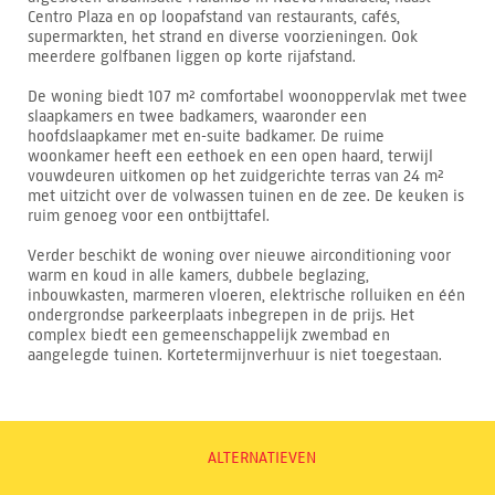
Centro Plaza en op loopafstand van restaurants, cafés,
supermarkten, het strand en diverse voorzieningen. Ook
meerdere golfbanen liggen op korte rijafstand.
De woning biedt 107 m² comfortabel woonoppervlak met twee
slaapkamers en twee badkamers, waaronder een
hoofdslaapkamer met en-suite badkamer. De ruime
woonkamer heeft een eethoek en een open haard, terwijl
vouwdeuren uitkomen op het zuidgerichte terras van 24 m²
met uitzicht over de volwassen tuinen en de zee. De keuken is
ruim genoeg voor een ontbijttafel.
Verder beschikt de woning over nieuwe airconditioning voor
warm en koud in alle kamers, dubbele beglazing,
inbouwkasten, marmeren vloeren, elektrische rolluiken en één
ondergrondse parkeerplaats inbegrepen in de prijs. Het
complex biedt een gemeenschappelijk zwembad en
aangelegde tuinen. Kortetermijnverhuur is niet toegestaan.
ALTERNATIEVEN