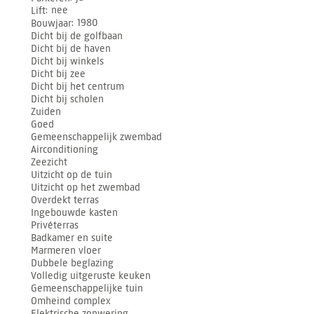
Lift
nee
Bouwjaar
1980
Dicht bij de golfbaan
Dicht bij de haven
Dicht bij winkels
Dicht bij zee
Dicht bij het centrum
Dicht bij scholen
Zuiden
Goed
Gemeenschappelijk zwembad
Airconditioning
Zeezicht
Uitzicht op de tuin
Uitzicht op het zwembad
Overdekt terras
Ingebouwde kasten
Privéterras
Badkamer en suite
Marmeren vloer
Dubbele beglazing
Volledig uitgeruste keuken
Gemeenschappelijke tuin
Omheind complex
Elektrische zonwering