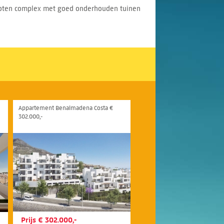
sloten complex met goed onderhouden tuinen
Appartement Benalmadena Costa €
302.000,-
Prijs € 302.000,-