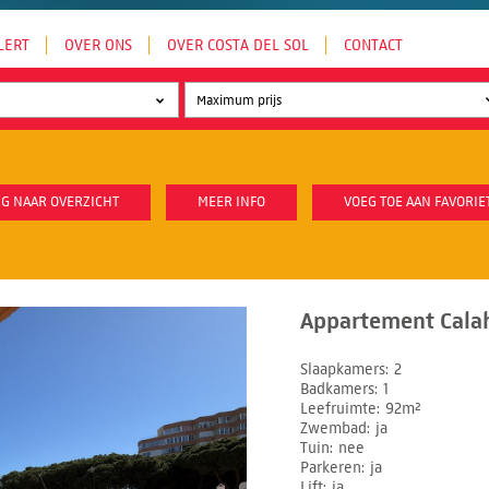
LERT
OVER ONS
OVER COSTA DEL SOL
CONTACT
G NAAR OVERZICHT
MEER INFO
VOEG TOE AAN FAVORIE
Appartement Cala
Slaapkamers
2
Badkamers
1
Leefruimte
92m²
Zwembad
ja
Tuin
nee
Parkeren
ja
Lift
ja