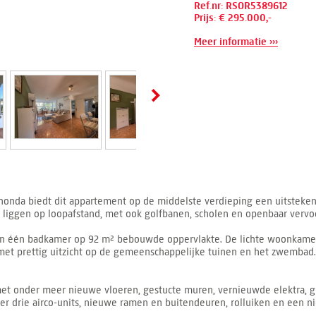
Ref.nr: RSOR5389612
Prijs: € 295.000,-
Meer informatie ›››
ahonda biedt dit appartement op de middelste verdieping een uitsteken
n liggen op loopafstand, met ook golfbanen, scholen en openbaar vervoe
n één badkamer op 92 m² bebouwde oppervlakte. De lichte woonkamer i
 met prettig uitzicht op de gemeenschappelijke tuinen en het zwembad
 met onder meer nieuwe vloeren, gestucte muren, vernieuwde elektra, 
 er drie airco-units, nieuwe ramen en buitendeuren, rolluiken en een n