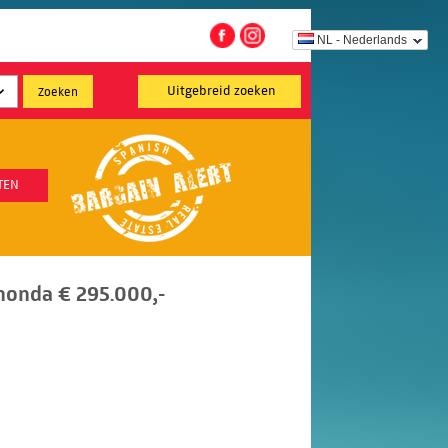
NL - Nederlands
Uitgebreid zoeken
TEN
honda € 295.000,-