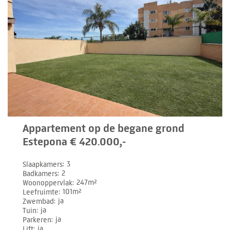
Appartement op de begane grond
Estepona € 420.000,-
Slaapkamers
3
Badkamers
2
Woonoppervlak
247m²
Leefruimte
101m²
Zwembad
ja
Tuin
ja
Parkeren
ja
Lift
ja