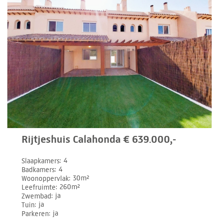
Rijtjeshuis Calahonda € 639.000,-
Slaapkamers
4
Badkamers
4
Woonoppervlak
30m²
Leefruimte
260m²
Zwembad
ja
Tuin
ja
Parkeren
ja