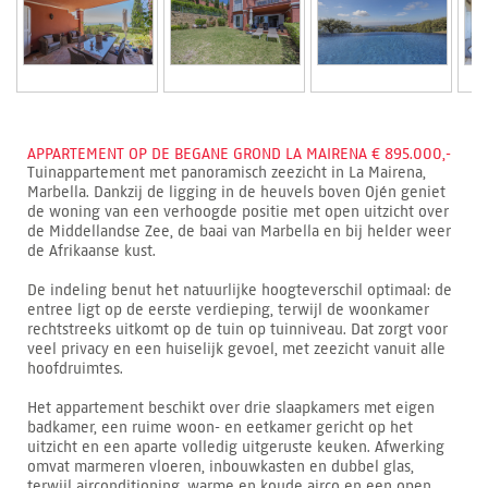
APPARTEMENT OP DE BEGANE GROND LA MAIRENA € 895.000,-
Tuinappartement met panoramisch zeezicht in La Mairena,
Marbella. Dankzij de ligging in de heuvels boven Ojén geniet
de woning van een verhoogde positie met open uitzicht over
de Middellandse Zee, de baai van Marbella en bij helder weer
de Afrikaanse kust.
De indeling benut het natuurlijke hoogteverschil optimaal: de
entree ligt op de eerste verdieping, terwijl de woonkamer
rechtstreeks uitkomt op de tuin op tuinniveau. Dat zorgt voor
veel privacy en een huiselijk gevoel, met zeezicht vanuit alle
hoofdruimtes.
Het appartement beschikt over drie slaapkamers met eigen
badkamer, een ruime woon- en eetkamer gericht op het
uitzicht en een aparte volledig uitgeruste keuken. Afwerking
omvat marmeren vloeren, inbouwkasten en dubbel glas,
terwijl airconditioning, warme en koude airco en een open