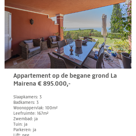
Appartement op de begane grond La
Mairena € 895.000,-
Slaapkamers
3
Badkamers
3
Woonoppervlak
100m²
Leefruimte
167m²
Zwembad
ja
Tuin
ja
Parkeren
ja
Lift
nee