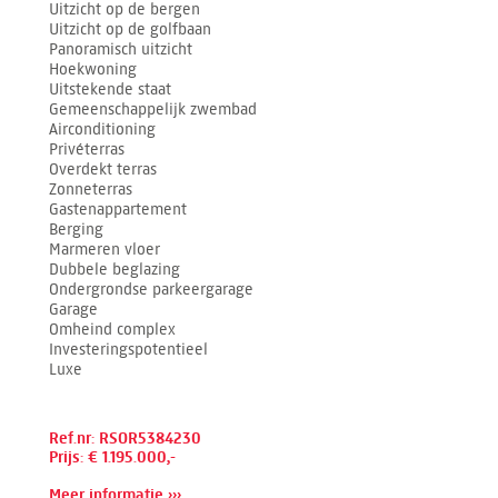
Uitzicht op de bergen
Uitzicht op de golfbaan
Panoramisch uitzicht
Hoekwoning
Uitstekende staat
Gemeenschappelijk zwembad
Airconditioning
Privéterras
Overdekt terras
Zonneterras
Gastenappartement
Berging
Marmeren vloer
Dubbele beglazing
Ondergrondse parkeergarage
Garage
Omheind complex
Investeringspotentieel
Luxe
Ref.nr: RSOR5384230
Prijs: € 1.195.000,-
Meer informatie ›››