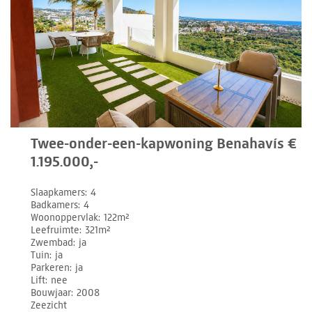
Twee-onder-een-kapwoning Benahavís €
1.195.000,-
Slaapkamers
4
Badkamers
4
Woonoppervlak
122m²
Leefruimte
321m²
Zwembad
ja
Tuin
ja
Parkeren
ja
Lift
nee
Bouwjaar
2008
Zeezicht