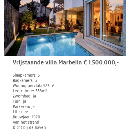
Vrijstaande villa Marbella € 1.500.000,-
Slaapkamers
3
Badkamers
3
Woonoppervlak
523m²
Leefruimte
338m²
Zwembad
ja
Tuin
ja
Parkeren
ja
Lift
nee
Bouwjaar
1970
Aan het strand
Dicht bij de haven