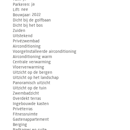
Parkeren
ja
Lift
nee
Bouwjaar
2022
Dicht bij de golfbaan
Dicht bij het bos
Zuiden
Uitstekend
Privézwembad
Airconditioning
Voorgeïnstalleerde airconditioning
Airconditioning warm
Centrale verwarming
Vloerverwarming
Uitzicht op de bergen
Uitzicht op het landschap
Panoramisch uitzicht
Uitzicht op de tuin
Zwembadzicht
Overdekt terras
Ingebouwde kasten
Privéterras
Fitnessruimte
Gastenappartement
Berging
Badkamer en suite