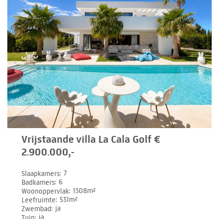
Vrijstaande villa La Cala Golf €
2.900.000,-
Slaapkamers
7
Badkamers
6
Woonoppervlak
1308m²
Leefruimte
531m²
Zwembad
ja
Tuin
ja