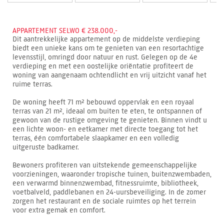
APPARTEMENT SELWO € 238.000,-
Dit aantrekkelijke appartement op de middelste verdieping
biedt een unieke kans om te genieten van een resortachtige
levensstijl, omringd door natuur en rust. Gelegen op de 4e
verdieping en met een oostelijke oriëntatie profiteert de
woning van aangenaam ochtendlicht en vrij uitzicht vanaf het
ruime terras.
De woning heeft 71 m² bebouwd oppervlak en een royaal
terras van 21 m², ideaal om buiten te eten, te ontspannen of
gewoon van de rustige omgeving te genieten. Binnen vindt u
een lichte woon- en eetkamer met directe toegang tot het
terras, één comfortabele slaapkamer en een volledig
uitgeruste badkamer.
Bewoners profiteren van uitstekende gemeenschappelijke
voorzieningen, waaronder tropische tuinen, buitenzwembaden,
een verwarmd binnenzwembad, fitnessruimte, bibliotheek,
voetbalveld, paddlebanen en 24-uursbeveiliging. In de zomer
zorgen het restaurant en de sociale ruimtes op het terrein
voor extra gemak en comfort.