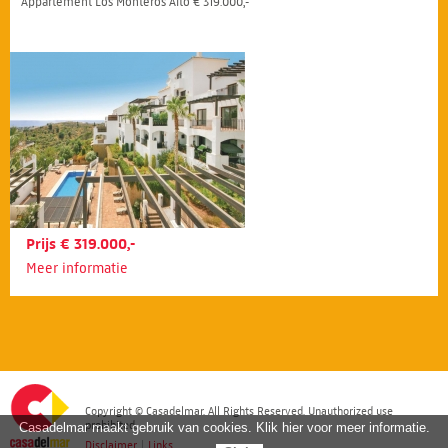
Appartement Los Monteros Alto € 319.000,-
Prijs € 319.000,-
Meer informatie
Copyright © Casadelmar. All Rights Reserved. Unauthorized use
prohibited.
Casadelmar maakt gebruik van cookies. Klik hier voor meer informatie.
Disclaimer
|
Links