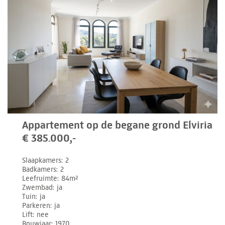
Appartement op de begane grond Elviria
€ 385.000,-
Slaapkamers
2
Badkamers
2
Leefruimte
84m²
Zwembad
ja
Tuin
ja
Parkeren
ja
Lift
nee
Bouwjaar
1970