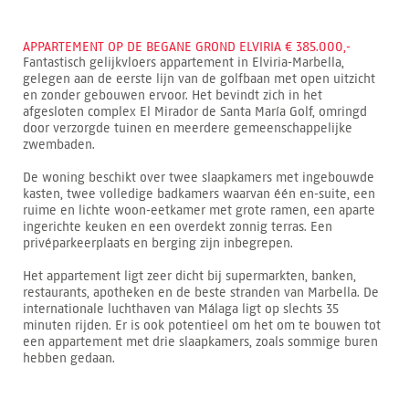
APPARTEMENT OP DE BEGANE GROND ELVIRIA € 385.000,-
Fantastisch gelijkvloers appartement in Elviria-Marbella,
gelegen aan de eerste lijn van de golfbaan met open uitzicht
en zonder gebouwen ervoor. Het bevindt zich in het
afgesloten complex El Mirador de Santa María Golf, omringd
door verzorgde tuinen en meerdere gemeenschappelijke
zwembaden.
De woning beschikt over twee slaapkamers met ingebouwde
kasten, twee volledige badkamers waarvan één en-suite, een
ruime en lichte woon-eetkamer met grote ramen, een aparte
ingerichte keuken en een overdekt zonnig terras. Een
privéparkeerplaats en berging zijn inbegrepen.
Het appartement ligt zeer dicht bij supermarkten, banken,
restaurants, apotheken en de beste stranden van Marbella. De
internationale luchthaven van Málaga ligt op slechts 35
minuten rijden. Er is ook potentieel om het om te bouwen tot
een appartement met drie slaapkamers, zoals sommige buren
hebben gedaan.