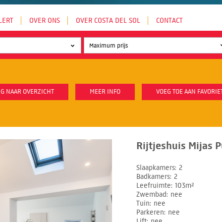
LERT
OVER ONS
OVER COSTA DEL SOL
CONTACT
G NAAR OVERZICHT
MEER INFO
VOEG TOE AAN FAVORIE
Rijtjeshuis Mijas 
Slaapkamers
2
Badkamers
2
Leefruimte
103m²
Zwembad
nee
Tuin
nee
Parkeren
nee
Lift
nee