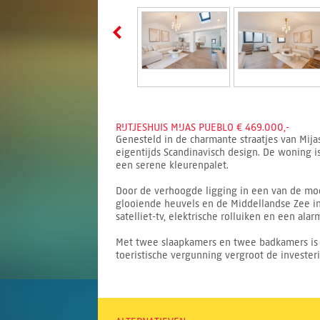
RIJTJESHUIS MIJAS PUEBLO € 469.000,-
Genesteld in de charmante straatjes van Mij
eigentijds Scandinavisch design. De woning is
een serene kleurenpalet.
Door de verhoogde ligging in een van de mooi
glooiende heuvels en de Middellandse Zee in 
satelliet-tv, elektrische rolluiken en een ala
Met twee slaapkamers en twee badkamers is d
toeristische vergunning vergroot de invester