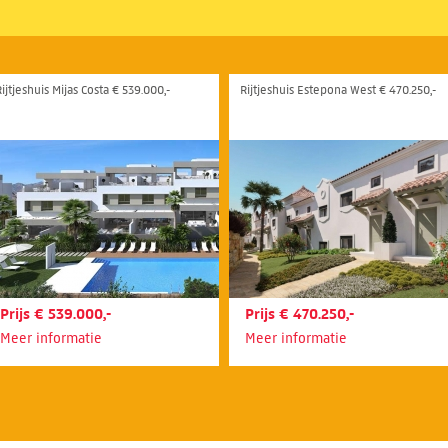
ijtjeshuis Mijas Costa € 539.000,-
Rijtjeshuis Estepona West € 470.250,-
Prijs € 539.000,-
Prijs € 470.250,-
Meer informatie
Meer informatie