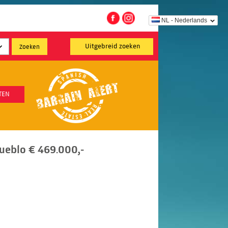
NL - Nederlands
Uitgebreid zoeken
TEN
Pueblo € 469.000,-