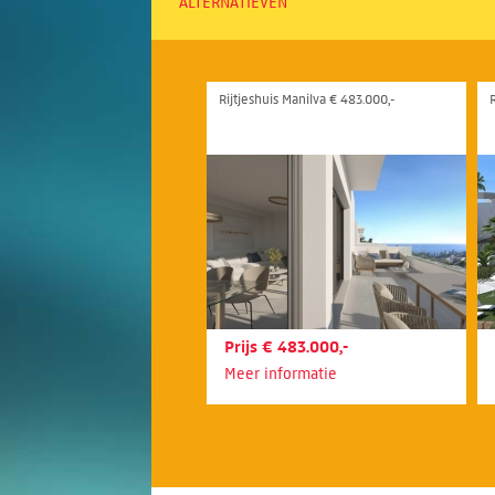
ALTERNATIEVEN
Rijtjeshuis Manilva € 483.000,-
R
Prijs € 483.000,-
Meer informatie