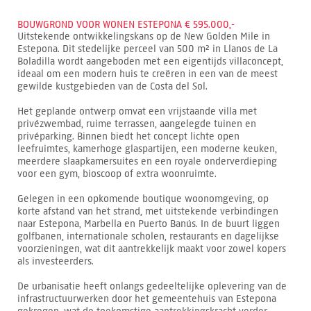
BOUWGROND VOOR WONEN ESTEPONA € 595.000,-
Uitstekende ontwikkelingskans op de New Golden Mile in
Estepona. Dit stedelijke perceel van 500 m² in Llanos de La
Boladilla wordt aangeboden met een eigentijds villaconcept,
ideaal om een modern huis te creëren in een van de meest
gewilde kustgebieden van de Costa del Sol.
Het geplande ontwerp omvat een vrijstaande villa met
privézwembad, ruime terrassen, aangelegde tuinen en
privéparking. Binnen biedt het concept lichte open
leefruimtes, kamerhoge glaspartijen, een moderne keuken,
meerdere slaapkamersuites en een royale onderverdieping
voor een gym, bioscoop of extra woonruimte.
Gelegen in een opkomende boutique woonomgeving, op
korte afstand van het strand, met uitstekende verbindingen
naar Estepona, Marbella en Puerto Banús. In de buurt liggen
golfbanen, internationale scholen, restaurants en dagelijkse
voorzieningen, wat dit aantrekkelijk maakt voor zowel kopers
als investeerders.
De urbanisatie heeft onlangs gedeeltelijke oplevering van de
infrastructuurwerken door het gemeentehuis van Estepona