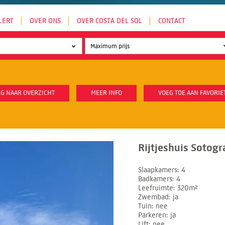
LERT
OVER ONS
OVER COSTA DEL SOL
CONTACT
G NAAR OVERZICHT
MEER INFO
VOEG TOE AAN FAVORIE
Rijtjeshuis Sotog
Slaapkamers
4
Badkamers
4
Leefruimte
320m²
Zwembad
ja
Tuin
nee
Parkeren
ja
Lift
nee