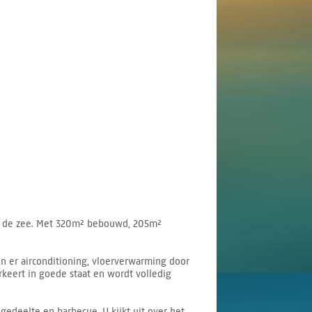
m en de zee. Met 320m² bebouwd, 205m²
jn er airconditioning, vloerverwarming door
keert in goede staat en wordt volledig
gedeelte en barbecue. U kijkt uit over het