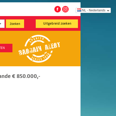
NL - Nederlands
Uitgebreid zoeken
TEN
rande € 850.000,-