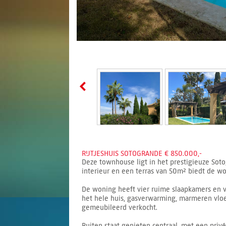
RIJTJESHUIS SOTOGRANDE € 850.000,-
Deze townhouse ligt in het prestigieuze Soto
interieur en een terras van 50m² biedt de wo
De woning heeft vier ruime slaapkamers en vi
het hele huis, gasverwarming, marmeren vloe
gemeubileerd verkocht.
Buiten staat genieten centraal, met een priv