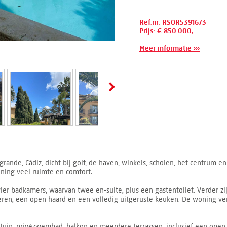
Ref.nr: RSOR5391673
Prijs: € 850.000,-
Meer informatie ›››
grande, Cádiz, dicht bij golf, de haven, winkels, scholen, het centru
ning veel ruimte en comfort.
er badkamers, waarvan twee en-suite, plus een gastentoilet. Verder zi
ren, een open haard en een volledig uitgeruste keuken. De woning ver
étuin, privézwembad, balkon en meerdere terrassen, inclusief een open 