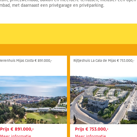
mbad, met daarnaast een privégarage en privéparking.
Herenhuis Mijas Costa € 891.000,-
Rijtjeshuis La Cala de Mijas € 753.000,-
Prijs € 891.000,-
Prijs € 753.000,-
Meer informatie
Meer informatie