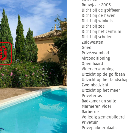
Bouwjaar
2003
Dicht bij de golfbaan
Dicht bij de haven
Dicht bij winkels
Dicht bij zee
Dicht bij het centrum
Dicht bij scholen
Zuidwesten
Goed
Privézwembad
Airconditioning
Open haard
Vloerverwarming
Uitzicht op de golfbaan
Uitzicht op het landschap
Zwembadzicht
Uitzicht op het meer
Privéterras
Badkamer en suite
Marmeren vloer
Barbecue
Volledig gemeubileerd
Privétuin
Privéparkeerplaats