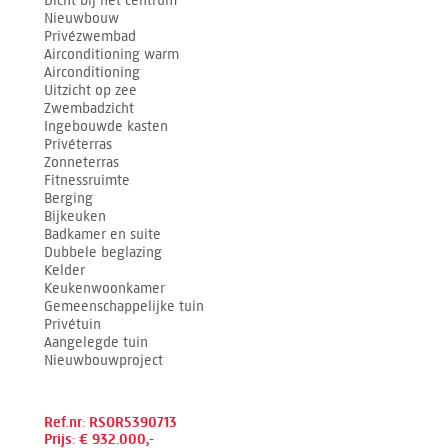
Dicht bij het centrum
Nieuwbouw
Privézwembad
Airconditioning warm
Airconditioning
Uitzicht op zee
Zwembadzicht
Ingebouwde kasten
Privéterras
Zonneterras
Fitnessruimte
Berging
Bijkeuken
Badkamer en suite
Dubbele beglazing
Kelder
Keukenwoonkamer
Gemeenschappelijke tuin
Privétuin
Aangelegde tuin
Nieuwbouwproject
Ref.nr: RSOR5390713
Prijs: € 932.000,-