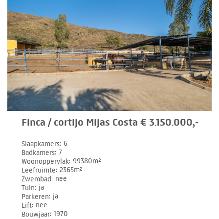
Finca / cortijo Mijas Costa € 3.150.000,-
Slaapkamers
6
Badkamers
7
Woonoppervlak
99380m²
Leefruimte
2365m²
Zwembad
nee
Tuin
ja
Parkeren
ja
Lift
nee
Bouwjaar
1970