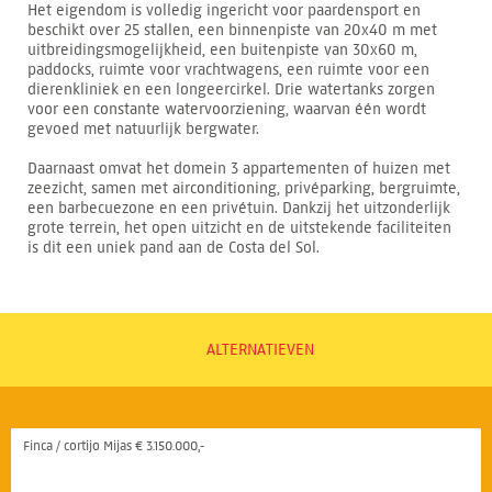
Het eigendom is volledig ingericht voor paardensport en
beschikt over 25 stallen, een binnenpiste van 20x40 m met
uitbreidingsmogelijkheid, een buitenpiste van 30x60 m,
paddocks, ruimte voor vrachtwagens, een ruimte voor een
dierenkliniek en een longeercirkel. Drie watertanks zorgen
voor een constante watervoorziening, waarvan één wordt
gevoed met natuurlijk bergwater.
Daarnaast omvat het domein 3 appartementen of huizen met
zeezicht, samen met airconditioning, privéparking, bergruimte,
een barbecuezone en een privétuin. Dankzij het uitzonderlijk
grote terrein, het open uitzicht en de uitstekende faciliteiten
is dit een uniek pand aan de Costa del Sol.
ALTERNATIEVEN
Finca / cortijo Mijas € 3.150.000,-