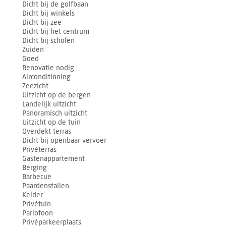
Dicht bij de golfbaan
Dicht bij winkels
Dicht bij zee
Dicht bij het centrum
Dicht bij scholen
Zuiden
Goed
Renovatie nodig
Airconditioning
Zeezicht
Uitzicht op de bergen
Landelijk uitzicht
Panoramisch uitzicht
Uitzicht op de tuin
Overdekt terras
Dicht bij openbaar vervoer
Privéterras
Gastenappartement
Berging
Barbecue
Paardenstallen
Kelder
Privétuin
Parlofoon
Privéparkeerplaats