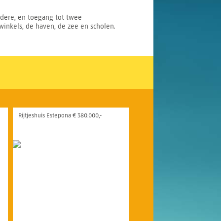
ndere, en toegang tot twee
inkels, de haven, de zee en scholen.
Rijtjeshuis Estepona € 380.000,-