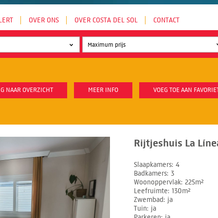
LERT
OVER ONS
OVER COSTA DEL SOL
CONTACT
G NAAR OVERZICHT
MEER INFO
VOEG TOE AAN FAVORIE
Rijtjeshuis La Lín
Slaapkamers
4
Badkamers
3
Woonoppervlak
225m²
Leefruimte
130m²
Zwembad
ja
Tuin
ja
Parkeren
ja