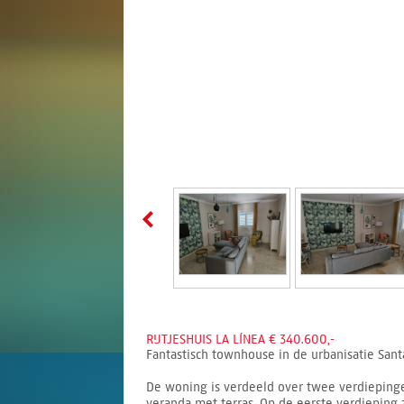
RIJTJESHUIS LA LÍNEA € 340.600,-
Fantastisch townhouse in de urbanisatie Santa
De woning is verdeeld over twee verdieping
veranda met terras. Op de eerste verdieping 