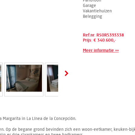
Parlofoon
Garage
Vakantiehuizen
Belegging
Ref.nr: RSOR5393338
Prijs: € 340.600,-
Meer informatie ›››
 Margarita in La Línea de la Concepción.
en. Op de begane grond bevinden zich een woon-eetkamer, keuken-bijk
zijn er drie slaapkamers en twee badkamers.