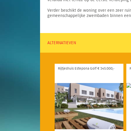
Verder beschikt de woning over een zeer ruim
gemeenschappelijke zwembaden binnen een afg
ALTERNATIEVEN
Rijtjeshuis Estepona Golf € 345.000,-
R