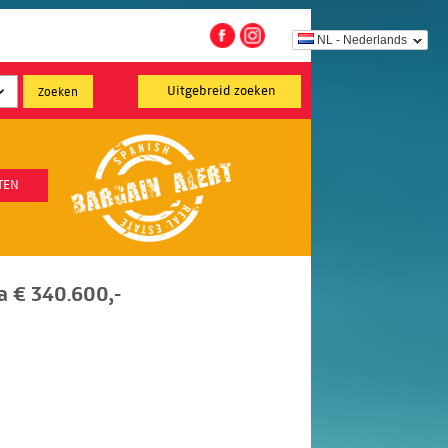
NL - Nederlands
Uitgebreid zoeken
TEN
ea € 340.600,-