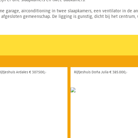
e garage, airconditioning in twee slaapkamers, een ventilator in de a
esloten gemeenschap. De ligging is gunstig, dicht bij het centrum, w
ijtjeshuis Ardales € 307.500,-
Rijtjeshuis Doña Julia € 385.000,-