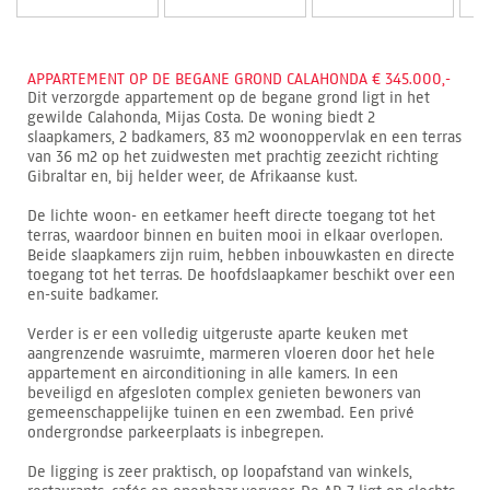
APPARTEMENT OP DE BEGANE GROND CALAHONDA € 345.000,-
Dit verzorgde appartement op de begane grond ligt in het
gewilde Calahonda, Mijas Costa. De woning biedt 2
slaapkamers, 2 badkamers, 83 m2 woonoppervlak en een terras
van 36 m2 op het zuidwesten met prachtig zeezicht richting
Gibraltar en, bij helder weer, de Afrikaanse kust.
De lichte woon- en eetkamer heeft directe toegang tot het
terras, waardoor binnen en buiten mooi in elkaar overlopen.
Beide slaapkamers zijn ruim, hebben inbouwkasten en directe
toegang tot het terras. De hoofdslaapkamer beschikt over een
en-suite badkamer.
Verder is er een volledig uitgeruste aparte keuken met
aangrenzende wasruimte, marmeren vloeren door het hele
appartement en airconditioning in alle kamers. In een
beveiligd en afgesloten complex genieten bewoners van
gemeenschappelijke tuinen en een zwembad. Een privé
ondergrondse parkeerplaats is inbegrepen.
De ligging is zeer praktisch, op loopafstand van winkels,