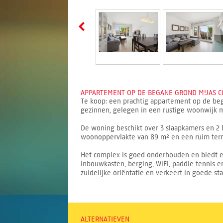
APPARTEMENT OP DE BEGANE GROND MIJAS CO
Te koop: een prachtig appartement op de beg
gezinnen, gelegen in een rustige woonwijk m
De woning beschikt over 3 slaapkamers en 2 b
woonoppervlakte van 89 m² en een ruim terra
Het complex is goed onderhouden en biedt ee
inbouwkasten, berging, WiFi, paddle tennis e
zuidelijke oriëntatie en verkeert in goede sta
ALTERNATIEVEN