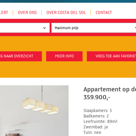
LERT
OVER ONS
OVER COSTA DEL SOL
CONTACT
G NAAR OVERZICHT
MEER INFO
VOEG TOE AAN FAVORIE
Appartement op de
359.900,-
Slaapkamers
3
Badkamers
2
Leefruimte
89m²
Zwembad
ja
Tuin
nee