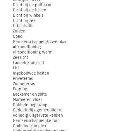
Dicht bij de golfbaan
Dicht bij de haven
Dicht bij winkels
Dicht bij zee
Urbanisatie
Zuiden
Goed
Gemeenschappelijk zwembad
Airconditioning
Airconditioning warm
Zeezicht
Landelijk uitzicht
Lift
Ingebouwde kasten
Privéterras
Zonneterras
Berging
Badkamer en suite
Marmeren vloer
Dubbele beglazing
Gedeeltelijk gemeubileerd
Volledig uitgeruste keuken
Gemeenschappelijke tuin
Omheind complex
Ondergrondse parkeergarage