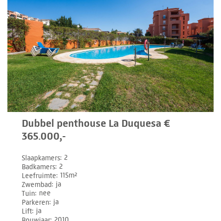
Dubbel penthouse La Duquesa €
365.000,-
Slaapkamers
2
Badkamers
2
Leefruimte
115m²
Zwembad
ja
Tuin
nee
Parkeren
ja
Lift
ja
Bouwjaar
2010