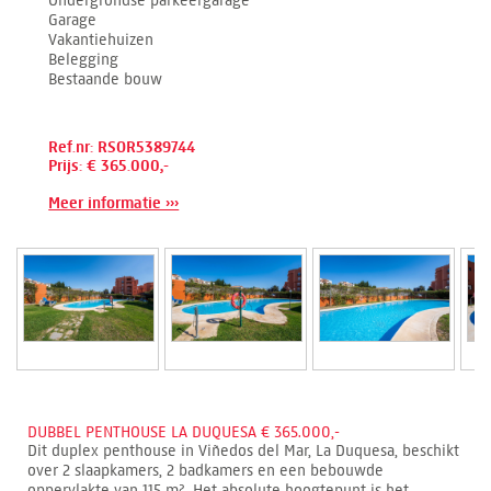
Garage
Vakantiehuizen
Belegging
Bestaande bouw
Ref.nr: RSOR5389744
Prijs: € 365.000,-
Meer informatie ›››
DUBBEL PENTHOUSE LA DUQUESA € 365.000,-
Dit duplex penthouse in Viñedos del Mar, La Duquesa, beschikt
over 2 slaapkamers, 2 badkamers en een bebouwde
oppervlakte van 115 m². Het absolute hoogtepunt is het